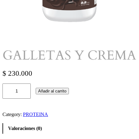
GALLETAS Y CREMA
$
230.000
G
Añadir al carrito
A
L
L
E
T
Category:
PROTEINA
A
S
Valoraciones (0)
Y
C