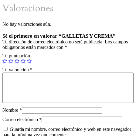
R
Valoraciones
E
M
A
No hay valoraciones aún.
c
a
n
Sé el primero en valorar “GALLETAS Y CREMA”
t
Tu dirección de correo electrónico no será publicada.
Los campos
i
obligatorios están marcados con
*
d
Tu puntuación
a
d
Tu valoración
*
Nombre
*
Correo electrónico
*
Guarda mi nombre, correo electrónico y web en este navegador
para la próxima vez que comente.