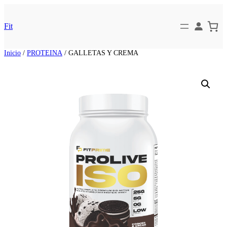
Saltar
al
contenido
Fit
Inicio
/
PROTEINA
/ GALLETAS Y CREMA